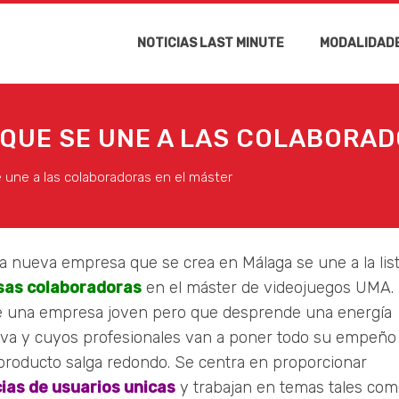
NOTICIAS LAST MINUTE
MODALIDAD
QUE SE UNE A LAS COLABORAD
une a las colaboradoras en el máster
na nueva empresa que se crea en Málaga se une a la lis
as colaboradoras
en el máster de videojuegos UMA.
de una empresa joven pero que desprende una energía
iva y cuyos profesionales van a poner todo su empeño
producto salga redondo. Se centra en proporcionar
ias de usuarios unicas
y trabajan en temas tales co