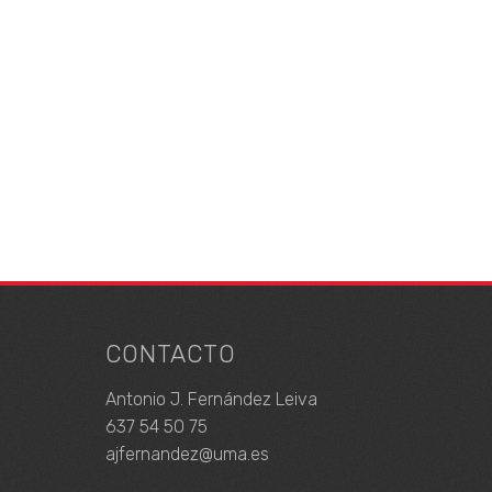
CONTACTO
Antonio J. Fernández Leiva
637 54 50 75
ajfernandez@uma.es