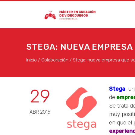
STEGA: NUEVA EMPRESA 
Inicio
/
Colaboración
/
Stega: nueva empresa que se 
29
Stega
, u
de
empres
Se trata 
ABR 2015
muy posit
en que el 
experienc