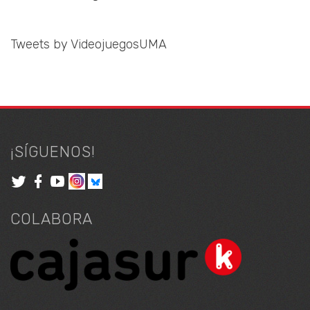
Tweets by VideojuegosUMA
¡SÍGUENOS!
COLABORA