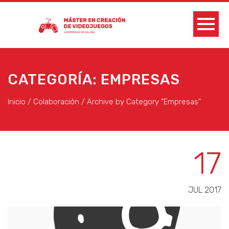
CATEGORÍA: EMPRESAS
Inicio
/
Colaboración
/
Archive by Category "Empresas"
17
JUL 2017